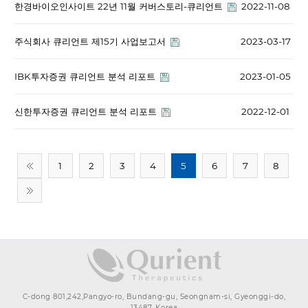
한경바이오인사이트 22년 11월 커버스토리-큐리언트
2022-11-08
주식회사 큐리언트 제15기 사업보고서
2023-03-17
IBK투자증권 큐리언트 분석 리포트
2023-01-05
신한투자증권 큐리언트 분석 리포트
2022-12-01
최근
1
2
3
4
5
6
7
8
페이
첫 페
지로
이지
로
C-dong 801,242,Pangyo-ro, Bundang-gu, Seongnam-si, Gyeonggi-do,
13487, Korea