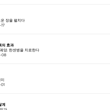
로운 장을 펼치다
-17
벡의 효과
리궤양. 한센병을 치료한다
4-08
의미
-01
달계
엇인가