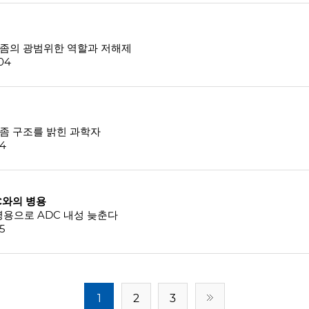
테아좀의 광범위한 역할과 저해제
-04
아좀 구조를 밝힌 과학자
24
DC와의 병용
저해제 병용으로 ADC 내성 늦춘다
5
1
2
3
첫 페