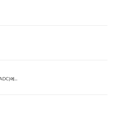
[ 프로테아좀 저해제 편 ] QLi5 프로테아좀 저해제는 항체-약물 접합체 (Antibody-Drug Conjugate, ADC)에서 약효를 발휘하는 약물(payload)로 사용될 것이다