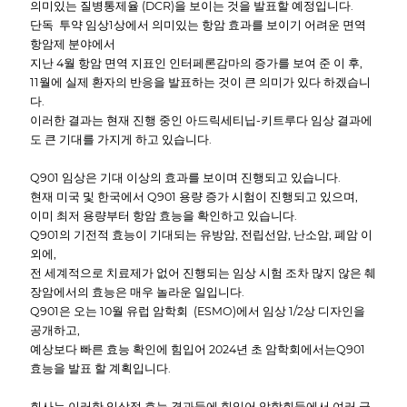
의미있는 질병통제율 (DCR)을 보이는 것을 발표할 예정입니다.
단독 투약 임상1상에서 의미있는 항암 효과를 보이기 어려운 면역
항암제 분야에서
지난 4월 항암 면역 지표인 인터페론감마의 증가를 보여 준 이 후,
11월에 실제 환자의 반응을 발표하는 것이 큰 의미가 있다 하겠습니
다.
이러한 결과는 현재 진행 중인 아드릭세티닙-키트루다 임상 결과에
도 큰 기대를 가지게 하고 있습니다.
Q901 임상은 기대 이상의 효과를 보이며 진행되고 있습니다.
현재 미국 및 한국에서 Q901 용량 증가 시험이 진행되고 있으며,
이미 최저 용량부터 항암 효능을 확인하고 있습니다.
Q901의 기전적 효능이 기대되는 유방암, 전립선암, 난소암, 폐암 이
외에,
전 세계적으로 치료제가 없어 진행되는 임상 시험 조차 많지 않은 췌
장암에서의 효능은 매우 놀라운 일입니다.
Q901은 오는 10월 유럽 암학회 (ESMO)에서 임상 1/2상 디자인을
공개하고,
예상보다 빠른 효능 확인에 힘입어 2024년 초 암학회에서는Q901
효능을 발표 할 계획입니다.
회사는 이러한 임상적 효능 결과들에 힘입어 암학회들에서 여러 글