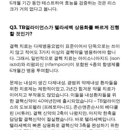
6개월 기간 동안 테스트하여 효능을 검증하는 것은 리스
크가 거의 없다고 봅니다.
Q3. TB얼라이언스가 텔라세벡 상용화를 빠르게 진행
할 것인가?
결핵 치료는 다제병용요법이 표준이어서 단독으로는 쓰이
지 않고 적어도 3가지 이상의 결핵약을 병용하여야 합니
다. 그래서, 일반적으로 결핵 치료는 아이소니아지드 (ison
iazid)와 리팜피신 (rifampicin)이 포함된 4종의 항생제를
6개월간 병용 투여합니다.
문제는 내성이 생긴 다제내성, 광범위 약제내성 환자들을
위한 치료제는 제한적이었고, 2년간 힘겨운 약물 치료가
이어지고 부작용도 많았습니다. 이들을 내성환자들을 위
한 결핵신약이 40여년만에 출시되었습니다 – TB얼라이언
스의 도브프렐라 (프레토마니드), 존슨앤존슨사의 베다큘
린 (서튜러). 결핵 신약의 2축이 나왔지만, 마지막 한축을
담당할 결핵신약이 절실했습니다. 바로 텔라세벡입니다.
텔라세벡의 빠른 상용화로 결핵신약 3축을 완성하기 위한