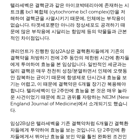
텔라세벡은 결핵균과 같은 마이코박테리아에 존재하는 시
트크롬 bc1 복합체 (cytochrome bc1 complex)만을 저
해하여 결핵균을 사멸시키기 때문에, 인체에는 부작용이
없습니다. 타겟세포뿐만 아니라 정상세포도 공격하기 때
문에 많은 부작용에 시달리는 항암제 등의 약물들과 근본
적인 차이점입니다.
큐리언트가 진행한 임상2A상은 결핵환자들에게 기존의
결핵약을 처방하기 전에 2주 동안의 제한된 시간에 환자들
에게 투여하여 효능을 본 임상입니다. 일반적인 세균과는
달리 결핵은 매우 천천히 성장/분열하면서 인체에 오랫동
안 잠복하는 균이기 때문에 항생제로 단시간내 효능을 보
기는 어렵고, 이 때문에 결핵약은 6개월 장기간 복용해야
합니다. 텔라세벡이 단 2주만에 효능을 본 것은 매우 놀라
운 사건이었기 때문에 최고 권위를 자랑하는 NEJM (New
England Journal of Medicine)에서 소개되기도 했습니
다.
임상2B상은 텔라세벡을 기존 결핵약처럼 6개월간 결핵환
자들에게 투약하여 효능을 보는 것입니다. 단 2주만에 환
자들에게서 뛰어난 효능을 보인 약을 훨씬 완화된 조건인